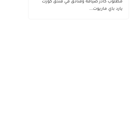
مطلوب كادر ضيافة وفنادق في فندق كورت
الكويت
يارد باي ماريوت...
اليوم