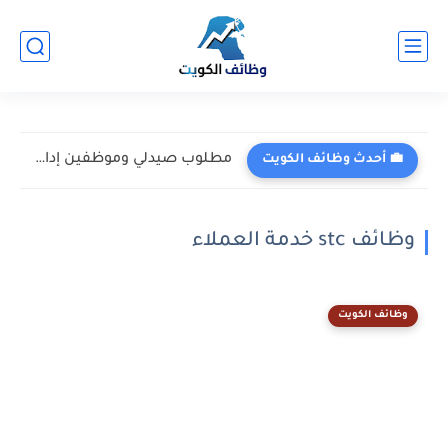
مطلوب صيدلي وموظفين إداريين في مستشفى السيف - السالمية 2026...
💼 أحدث وظائف الكويت
وظائف stc خدمة العملاء
وظائف الكويت